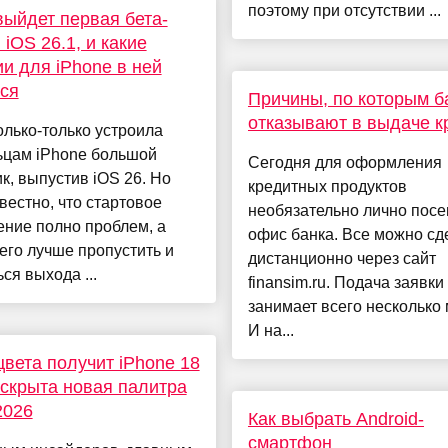
поэтому при отсутствии ...
выйдет первая бета-
 iOS 26.1, и какие
и для iPhone в ней
ся
Причины, по которым б
отказывают в выдаче к
олько-только устроила
ьцам iPhone большой
Сегодня для оформления
к, выпустив iOS 26. Но
кредитных продуктов
вестно, что стартовое
необязательно лично пос
ние полно проблем, а
офис банка. Все можно сд
его лучше пропустить и
дистанционно через сайт
ся выхода ...
finansim.ru. Подача заявки
занимает всего несколько 
И на...
цвета получит iPhone 18
аскрыта новая палитра
2026
Как выбрать Android-
смартфон