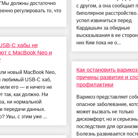
."Мы должны достаточно
с другом, а она сообщает 
венно регулировать то, что
биполярное расстройство.
успел извиниться перед
Кардашьян за обидные
высказывания в ее сторону
них Ким пока не о...
USB-C хабы не
ют с MacBook Neo и
у
Как остановить варикоз
или новый MacBook Neo,
причины развития и сп
и любимый USB-C хаб,
профилактики
или его — и ничего не
т так, как должно. Ни
Варикоз представляет соб
ра, ни нормальной
опасное заболевание, кот
и передачи данных.
может вызвать не только
? Увы, с этим уже ...
дискомфорт, но и серьезн
последствия для организм
Болезнь развивается пост