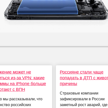
жение может не
Россияне стали чаще
иться из-за VPN: какие
попадать в ДТП с живо
ммы на iPhone больше
причины
отают с ВПН
Страховые компании
о мы рассказывали, что
зафиксировали в России
нство российских
заметный рост аварий, где