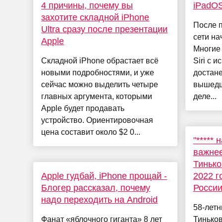
4 причины, почему вы
iPadOS
захотите складной iPhone
После 
Ultra сразу после презентации
сети на
Apple
Многие
Складной iPhone обрастает всё
Siri с 
новыми подробностями, и уже
достане
сейчас можно выделить четыре
вышедш
главных аргумента, которыми
деле...
Apple будет продавать
устройство. Ориентировочная
цена составит около $2 0...
"*****
важнее
Тинько
Apple гудбай, iPhone прощай -
2022 г
Блогер рассказал, почему
Росси
надо переходить на Android
58-лет
Фанат «яблочного гиганта» 8 лет
Тиньков