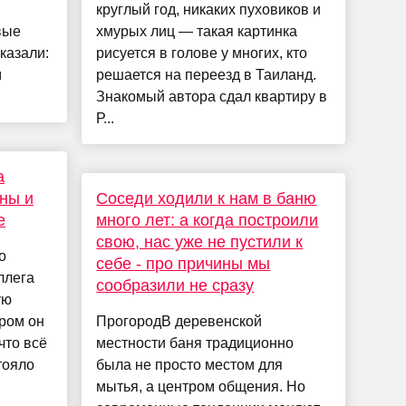
я
круглый год, никаких пуховиков и
вые
хмурых лиц — такая картинка
казали:
рисуется в голове у многих, кто
м
решается на переезд в Таиланд.
Знакомый автора сдал квартиру в
Р...
а
ны и
Соседи ходили к нам в баню
е
много лет: а когда построили
свою, нас уже не пустили к
о
себе - про причины мы
ллега
сообразили не сразу
ую
ром он
ПрогородВ деревенской
что всё
местности баня традиционно
тояло
была не просто местом для
мытья, а центром общения. Но