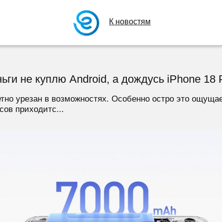
К новостям
ньги не куплю Android, а дождусь iPhone 18 
етно урезан в возможностях. Особенно остро это ощущает
сов приходитс...