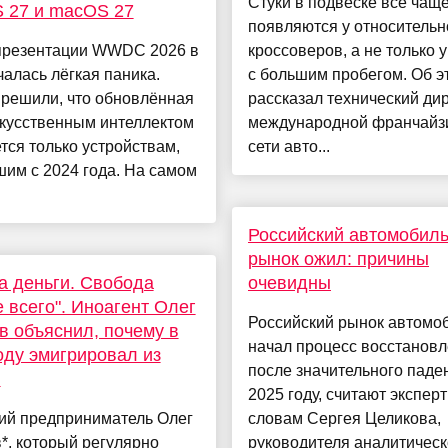
Стуки в подвеске все чащ
 27 и macOS 27
появляются у относительн
презентации WWDC 2026 в
кроссоверов, а не только 
чалась лёгкая паника.
с большим пробегом. Об э
 решили, что обновлённая
рассказал технический ди
искусственным интеллектом
международной франчайз
тся только устройствам,
сети авто...
им с 2024 года. На самом
Российский автомобил
рынок ожил: причины
 на деньги. Свобода
очевидны
 всего". Иноагент Олег
Российский рынок автомо
в объяснил, почему в
начал процесс восстанов
оду эмигрировал из
после значительного паде
и
2025 году, считают экспер
ний предприниматель Олег
словам Сергея Целикова,
*, который регулярно
руководителя аналитическ