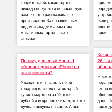
кондитерской: какие торты
прилож
никогда не куплю и не посоветую
опреде
вам - честно рассказываю о
устройс
производствеЗа праздничным
если ра
видом и сладким ароматом
иденти
магазинных тортов часто
прои...
скрывае...
Какие 
Почему дешевый Android
26.1 и
обгоняет дорогие iPhone по
обновл
автономности?
Несмотр
У каждого из нас есть такой
недавно
товарищ или коллега, который
скоро в
купил смартфон за 12 тысяч
обновле
рублей и искренне считает, что это
данный 
лучшая покупка на свете. А все
проходи