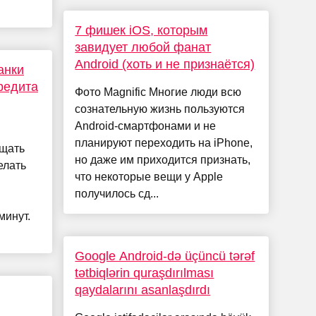
7 фишек iOS, которым
завидует любой фанат
Android (хоть и не признаётся)
анки
редита
Фото Magnific Многие люди всю
сознательную жизнь пользуются
Android-смартфонами и не
планируют переходить на iPhone,
ещать
но даже им приходится признать,
елать
что некоторые вещи у Apple
получилось сд...
минут.
Google Android-də üçüncü tərəf
tətbiqlərin quraşdırılması
qaydalarını asanlaşdırdı