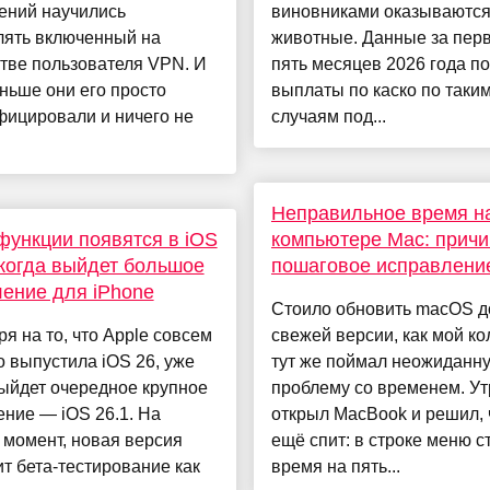
ений научились
виновниками оказываютс
лять включенный на
животные. Данные за пер
тве пользователя VPN. И
пять месяцев 2026 года по
ньше они его просто
выплаты по каско по таки
фицировали и ничего не
случаям под...
Неправильное время н
функции появятся в iOS
компьютере Mac: причи
 когда выйдет большое
пошаговое исправлени
ение для iPhone
Стоило обновить macOS д
я на то, что Apple совсем
свежей версии, как мой ко
 выпустила iOS 26, уже
тут же поймал неожиданн
ыйдет очередное крупное
проблему со временем. Ут
ние — iOS 26.1. На
открыл MacBook и решил, 
момент, новая версия
ещё спит: в строке меню с
т бета-тестирование как
время на пять...