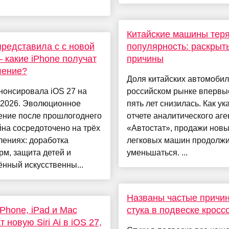
Китайские машины тер
представила c с новой
популярность: раскрыт
 – какие iPhone получат
причины
ление?
Доля китайских автомобил
нонсировала iOS 27 на
российском рынке впервы
026. Эволюционное
пять лет снизилась. Как ук
ение после прошлогоднего
отчете аналитического аге
на сосредоточено на трёх
«Автостат», продажи нов
лениях: доработка
легковых машин продолж
м, защита детей и
уменьшаться. ...
нный искусственны...
Названы частые причи
iPhone, iPad и Mac
стука в подвеске кросс
 новую Siri Ai в iOS 27,