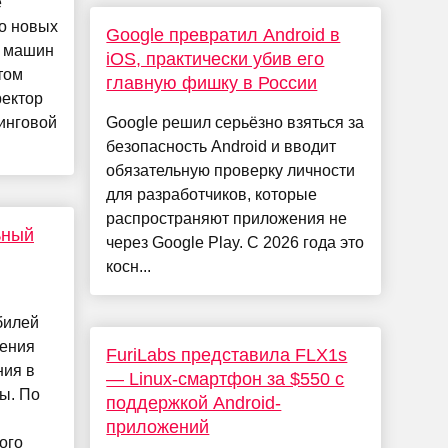
е
о новых
Google превратил Android в
у машин
iOS, практически убив его
том
главную фишку в России
ректор
инговой
Google решил серьёзно взяться за
безопасность Android и вводит
обязательную проверку личности
для разработчиков, которые
распространяют приложения не
ьный
через Google Play. С 2026 года это
косн...
билей
ления
FuriLabs представила FLX1s
ния в
— Linux-смартфон за $550 с
ты. По
поддержкой Android-
приложений
ого