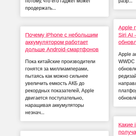
потому, что его гаджет может
разр...
продержать...
Apple 
Почему iPhone с небольшим
Siri AI
аккумулятором работает
обнов
дольше Android-смартфонов
Apple а
Пока китайские производители
WWDC 2
гонятся за миллиамперами,
обновл
пытаясь как можно сильнее
редизай
увеличить емкость АКБ до
направ
рекордных показателей, Apple
платфор
двигается поступательно,
обновлё
наращивая аккумуляторы
незнач...
Какие 
получат