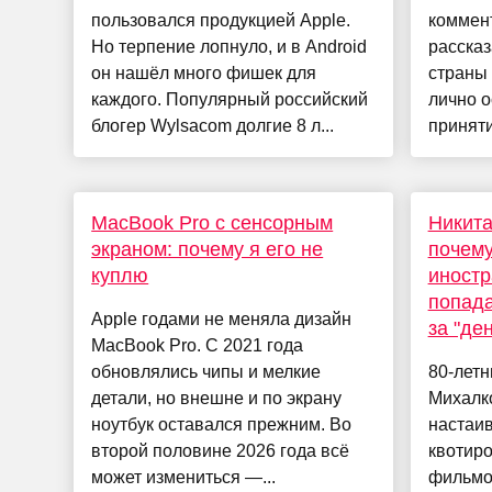
пользовался продукцией Apple.
коммент
Но терпение лопнуло, и в Android
рассказ
он нашёл много фишек для
страны 
каждого. Популярный российский
лично 
блогер Wylsacom долгие 8 л...
принятия
MacBook Pro с сенсорным
Никита
экраном: почему я его не
почему
куплю
иностр
попада
Apple годами не меняла дизайн
за "де
MacBook Pro. С 2021 года
обновлялись чипы и мелкие
80-летн
детали, но внешне и по экрану
Михалко
ноутбук оставался прежним. Во
настаив
второй половине 2026 года всё
квотир
может измениться —...
фильмо