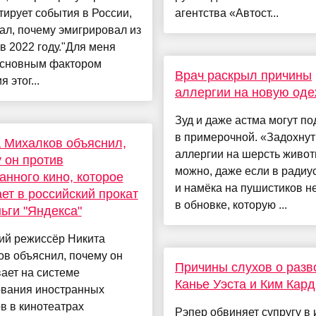
ирует события в России,
агентства «Автост...
ал, почему эмигрировал из
в 2022 году."Для меня
основным фактором
Врач раскрыл причины
 этог...
аллергии на новую од
Зуд и даже астма могут п
в примерочной. «Задохнут
 Михалков объяснил,
аллергии на шерсть живо
 он против
можно, даже если в радиус
анного кино, которое
и намёка на пушистиков не
ет в российский прокат
в обновке, которую ...
ньги "Яндекса"
ий режиссёр Никита
в объяснил, почему он
Причины слухов о разв
ает на системе
Канье Уэста и Ким Кар
ования иностранных
в в кинотеатрах
Рэпер обвиняет супругу в