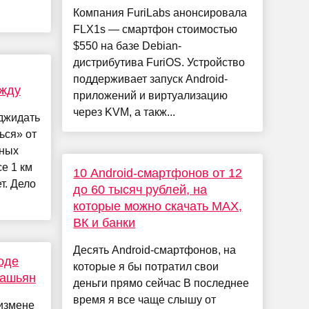
Компания FuriLabs анонсировала
FLX1s — смартфон стоимостью
$550 на базе Debian-
дистрибутива FuriOS. Устройство
поддерживает запуск Android-
ежду
приложений и виртуализацию
через KVM, а такж...
оджидать
ься» от
тных
е 1 км
10 Android-смартфонов от 12
т. Дело
до 60 тысяч рублей, на
которые можно скачать MAX,
ВК и банки
Десять Android-смартфонов, на
оде
которые я бы потратил свои
дашьян
деньги прямо сейчас В последнее
время я все чаще слышу от
 измене