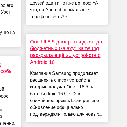
друзей один и тот же вопрос: «А
про его
что, на Android нормальные
 Уэст
телефоны есть?»...
, но на
One UI 8.5 доберётся даже до
бюджетных Galaxy: Samsung
раскрыла ещё 20 устройств с
Android 16
:
особы
Компания Samsung продолжает
расширять список устройств,
которые получат One UI 8.5 на
ой
базе Android 16 QPR2 в
орое
ближайшее время. Если раньше
обновление официально
ые
подтверждали только для новых...
а.
епенно,