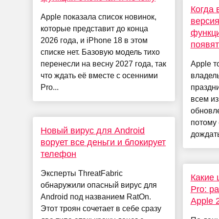
Когда 
Apple показала список новинок,
версия
которые представит до конца
функци
2026 года, и iPhone 18 в этом
появят
списке нет. Базовую модель тихо
перенесли на весну 2027 года, так
Apple т
что ждать её вместе с осенними
владел
Pro...
праздни
всем из
обновле
потому 
Новый вирус для Android
дождать
ворует все деньги и блокирует
телефон
Эксперты ThreatFabric
Какие 
обнаружили опасный вирус для
Pro: р
Android под названием RatOn.
Apple 
Этот троян сочетает в себе сразу