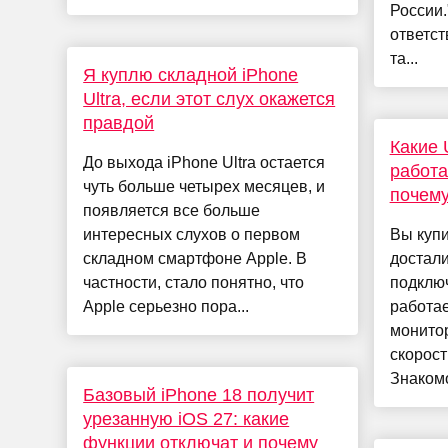
России
ответст
та...
Я куплю складной iPhone
Ultra, если этот слух окажется
правдой
Какие 
До выхода iPhone Ultra остается
работа
чуть больше четырех месяцев, и
почем
появляется все больше
интересных слухов о первом
Вы куп
складном смартфоне Apple. В
достал
частности, стало понятно, что
подключ
Apple серьезно пора...
работае
монито
скорост
Знакомо
Базовый iPhone 18 получит
урезанную iOS 27: какие
функции отключат и почему