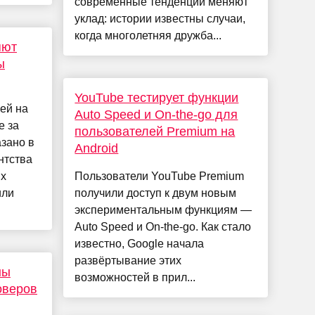
современные тенденции меняют
уклад: истории известны случаи,
когда многолетняя дружба...
яют
ы
YouTube тестирует функции
ей на
Auto Speed и On-the-go для
е за
пользователей Premium на
азано в
Android
нтства
ых
Пользователи YouTube Premium
или
получили доступ к двум новым
экспериментальным функциям —
Auto Speed и On-the-go. Как стало
известно, Google начала
развёртывание этих
ны
возможностей в прил...
оверов