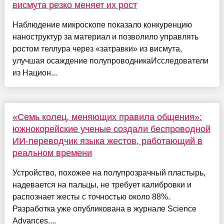
висмута резко меняет их рост
Наблюдение микроскопе показало конкуренцию
наноструктур за материал и позволило управлять
ростом теллура через «затравки» из висмута,
улучшая осаждение полупроводникаИсследователи
из Национ...
«Семь колец, меняющих правила общения»:
южнокорейские ученые создали беспроводной
ИИ-переводчик языка жестов, работающий в
реальном времени
Устройство, похожее на полупрозрачный пластырь,
надевается на пальцы, не требует калибровки и
распознает жесты с точностью около 88%.
Разработка уже опубликована в журнале Science
Advances....