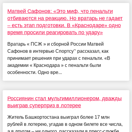
Матвей Сафонов: «Это миф, что пенальти
отбиваются на реакцию. Но вратарь не гадает
– есть этап подготовки. В «Краснодаре» одно
время просили реагировать по удару»
Вратарь « ПСЖ » и сборной России Матвей
Сафонов в интервью Спортсу’‘ рассказал, как
принимает решения при ударах с пенальти. «В
академии « Краснодара » с пенальти были
особенности. Одно вре...
Россиянин стал мультимиллионером, дважды
выиграв суперприз в лотерее
Житель Башкортостана выиграл более 17 млн
рублей в лотерею, угадав в одном билете все числа,
а в другом – ни одного, рассказали в пресс-службе