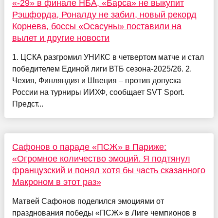
«-29» в финале НБА, «Барса» не выкупит
Рэшфорда, Роналду не забил, новый рекорд
Корнева, боссы «Осасуны» поставили на
вылет и другие новости
1. ЦСКА разгромил УНИКС в четвертом матче и стал
победителем Единой лиги ВТБ сезона-2025/26. 2.
Чехия, Финляндия и Швеция – против допуска
России на турниры ИИХФ, сообщает SVT Sport.
Предст...
Сафонов о параде «ПСЖ» в Париже:
«Огромное количество эмоций. Я подтянул
французский и понял хотя бы часть сказанного
Макроном в этот раз»
Матвей Сафонов поделился эмоциями от
празднования победы «ПСЖ» в Лиге чемпионов в