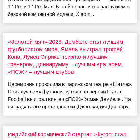
17 Pro и 17 Pro Max. В этой новости мы расскажем о
базовой компактной модели. Xiaom...
«Золотой мяч»-2025. Дембеле стал лучшим
футболистом мира, Ямаль выиграл трофей
Копа, Луиса Энрике признали лучшим
тренером, Доннарумму – лучшим вратарем,
«ПСЖ» – лучшим клубом
Церемония проходила в парижском театре «Шатле».
Приз лучшему футболисту года по версии France
Football выиграл вингер «ПСЖ» Усман Дембеле . На
награду также претендовали: Джанлуиджи Доннару...
Индийский космический стартап Skyroot стал