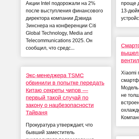
Акции Intel подорожали на 2%
проще д
после выступления финансового
13-дюй
директора компании Дэвида
устройст
Зинснера на конференции Citi
Global Technology, Media and
Telecommunications 2025. Он
Смартф
сообщил, что средс...
вышел 
венти
Xiaomi 
Экс-менеджера TSMC
смартфо
обвинили в попытке передать
Модель 
Китаю секреты чипов —
не толщ
первый такой случай по
встроен
закону о нацбезопасности
охлажд
Тайваня
Компани
Прокуратура утверждает, что
бывший заместитель