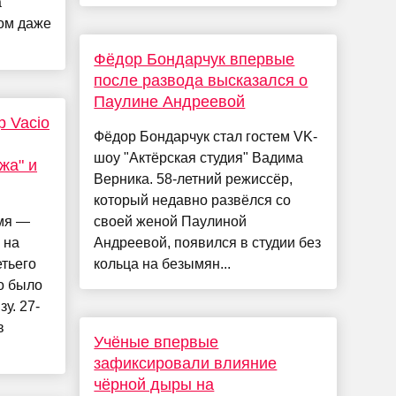
а
ром даже
Фёдор Бондарчук впервые
после развода высказался о
Паулине Андреевой
р Vacio
Фёдор Бондарчук стал гостем VK-
шоу "Актёрская студия" Вадима
жа" и
Верника. 58-летний режиссёр,
который недавно развёлся со
имя —
своей женой Паулиной
 на
Андреевой, появился в студии без
етьего
кольца на безымян...
то было
у. 27-
в
Учёные впервые
зафиксировали влияние
чёрной дыры на