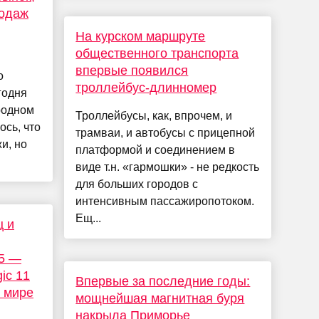
родаж
На курском маршруте
общественного транспорта
впервые появился
о
троллейбус-длинномер
годня
родном
Троллейбусы, как, впрочем, и
ось, что
трамваи, и автобусы с прицепной
и, но
платформой и соединением в
виде т.н. «гармошки» - не редкость
для больших городов с
интенсивным пассажиропотоком.
Ещ...
ц и
 5 —
ic 11
Впервые за последние годы:
 мире
мощнейшая магнитная буря
накрыла Приморье