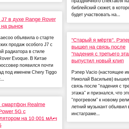
праздничного спектакля н
библейский сюжет, в кото
будет участвовать на...
 J7 в духе Range Rover
 на рынок
aecoo объявила о старте
"Старый я мёртв". Рэпе
ких продаж особого J7 с
вышел на связь после
й радиатора в стиле
"падения с третьего эта
over Evoque. В Китае
выпустил новый клип
россовер появился почти
ад под именем Chery Tiggo
Рэпер Vacio (настоящее 
...
Николай Васильев) вышел
связь после "падения с тр
этажа" и признался, что э
"прогревом" к новому релиз
 смартфон Realme
летний музыкант объявил 
Power 5G с
инстаграме...
лятором на 10 001 мА•ч
5