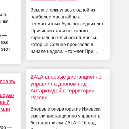
Земля столкнулась с одной из
ьно
наиболее масштабных
ынке
геомагнитных бурь последних лет.
Причиной стали несколько
o —
корональных выбросов массы,
 как
которые Солнце произвело в
 этот
начале недели. Что ждет При...
ZALA впервые дистанционно
ndant»
управляла дроном над
Антарктидой с территории
uoyao
России
овый
 млн
Впервые операторы из Ижевска
смогли дистанционно управлять
беспилотником ZALA T-16 над
yao —