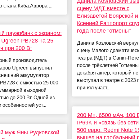
Данила Козловский вы
о стала Киба.Аврора ...
сцену МДТ вместе с
Елизаветой Боярской и
Ксенией Раппопорт спу
года после "отмены"
 пауэрбанк с экраном:
Ugreen PB728 на 25
Данила Козловский вернул
ч при 200 Вт
сцену Малого драматическ
театра (МДТ) в Санкт-Пет
рный производитель
после трёхлетней "отмены"
аров Ugreen выпустил
декабря актёр, который не
внешний аккумулятор
выступал в театре с 2023 
PB728 с ёмкостью 25 000
принял участ...
суммарной выходной
ью до 200 Вт. Одной из
 особенностей уст...
200 Мп, 6500 мАч, 100 В
IP69K и «связь без сет
500 евро. Redmi Note 1
й муж Яны Рудковской
вышел на глобальный 