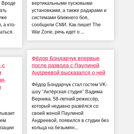
. Вроде
вертикальными пусковыми
ать
установками, а также радарами и
уже
системами ближнего боя,
 а кто-
сообщили СМИ. Как пишет The
аться.
War Zone, речь идет о ...
Фёдор Бондарчук впервые
 с
после развода с Паулиной
и
Андреевой высказался о ней
и-
Фёдор Бондарчук стал гостем VK-
в
шоу "Актёрская студия" Вадима
Верника. 58-летний режиссёр,
который недавно развёлся со
тывает
своей женой Паулиной
лем
Андреевой, появился в студии без
изации
кольца на безымян...