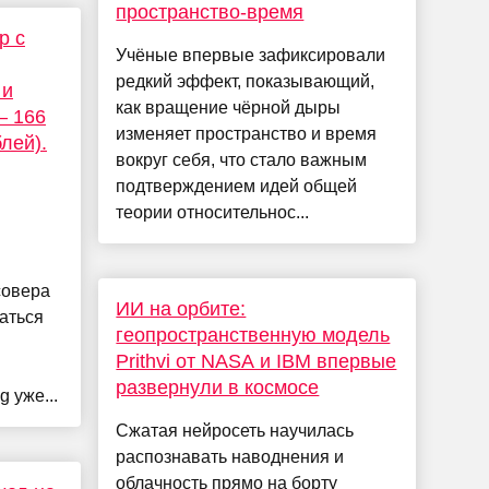
пространство-время
р с
Учёные впервые зафиксировали
редкий эффект, показывающий,
 и
как вращение чёрной дыры
— 166
изменяет пространство и время
лей).
вокруг себя, что стало важным
подтверждением идей общей
теории относительнос...
совера
ИИ на орбите:
аться
геопространственную модель
Prithvi от NASA и IBM впервые
развернули в космосе
 уже...
Сжатая нейросеть научилась
распознавать наводнения и
облачность прямо на борту