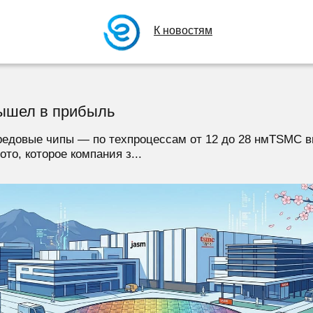
К новостям
ышел в прибыль
редовые чипы — по техпроцессам от 12 до 28 нмTSMC в
то, которое компания з...