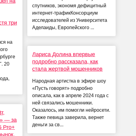
шел на
спутников, экономя дефицитный
интернет-трафикКонсорциум
исследователей из Университета
стя три
Аделаиды, Европейского ...
ся на
ого
Лариса Долина впервые
ербурге
подробно рассказала, как
. 20
стала жертвой мошенников
года,
Народная артистка в эфире шоу
«Пусть говорят» подробно
описала, как в апреле 2024 года с
ней связались мошенники.
Оказалось, им помогли нейросети.
т,
Также певица заверила, вернет
и» — за
деньги за св...
5 Pro+
рынок,