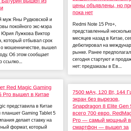
 Батурин вышел из
цены объявлены, но п
ии
пока нет
 муж Яны Рудковской и
Redmi Note 15 Pro+,
овы покойного экс-мэра
представленный нескольк
 Юрия Лужкова Виктор
месяцев назад в Китае, се
, который отбывал срок
дебютировал на междуна
у о мошенничестве, вышел
рынке. Ранее предполагал
оду. Об этом сообщает
сегодня стартуют и продаж
 ссылко...
нет: предзаказы в Ев...
ет Red Magic Gaming
7500 мАч, 120 Вт, 144 Г
 5 Pro вышел в Китае
экран без вырезов,
Snapdragon 8 Elite Gen
ic представила в Китае
всего 700 евро. RedMag
 планшет Gaming Tablet 5
Pro — самый мощный в
мпания делает ставку на
смартфон — вышел за
тный формат, который