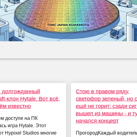
 долгожданный
Стою в правом ряду,
ft-клон Hytale. Вот всё,
светофор зеленый, но 
нём известно
ещё не горит: сзади сиг
вышел из машины - и т
м доступе на ПК
начался концерт
сь игра Hytale. Этот
от Hypixel Studios многие
ПрогородКаждый водитель