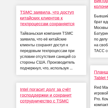
Виктор
колон
TSMC заявила, что доступ
Бывший
китайских клиентов к
брат вд
техпроцессам сохраняется
Москвы
Тайваньская компания TSMC
Батурин
заявила, что её китайские
по дел
клиенты сохранят доступ к
на своб
передовым техпроцессам при
ТАСС со
условии отсутствия санкций со
стороны США. Производитель
подчеркнул, что, используя ...
Планш
Tablet
Red Mag
Intel погасит долг за счёт
игровой
господдержки и сохранит
Pro. Ко
сотрудничество с TSMC
компак