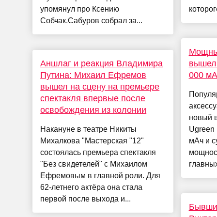
упомянул про Ксению
которог
Собчак.Сабуров собрал за...
Мощный
Аншлаг и реакция Владимира
вышел 
Путина: Михаил Ефремов
000 мА
вышел на сцену на премьере
Популя
спектакля впервые после
аксессу
освобождения из колонии
новый 
Накануне в театре Никиты
Ugreen 
Михалкова "Мастерская "12"
мАч и 
состоялась премьера спектакля
мощност
"Без свидетелей" с Михаилом
главных
Ефремовым в главной роли. Для
62-летнего актёра она стала
первой после выхода и...
Бывши