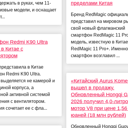
пределами Китая
ержать в руках, чем 11-
мовые модели, и оснащает
Бренд RedMagic официал
...
представил на мировом р
свой новый флагманский
смартфон RedMagic 11 Pr
он Redmi K90 Ultra
модель, известную в Китае
в Китае с
RedMagic 11 Pro+. Именно
лятором
смартфон возглавил ...
представила в Китае
н Redmi K90 Ultra.
«Китайский Aurus Kome
выделяется не камерой и
вышел в продажу.
иной корпуса, а
Обновленный Hongqi G
ной активной системой
2026 получил 4,0-литр
ения с вентилятором.
мотор V8 при цене 1,56
я сочетает ее с фла...
юаней (18 млн рублей)
Обновленный Hongqi Guo