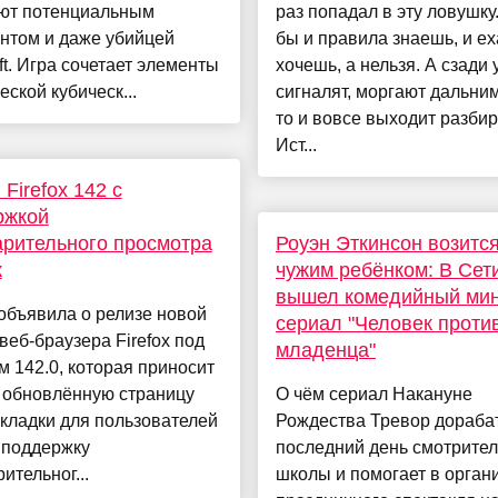
ют потенциальным
раз попадал в эту ловушку
нтом и даже убийцей
бы и правила знаешь, и ех
ft. Игра сочетает элементы
хочешь, а нельзя. А сзади 
еской кубическ...
сигналят, моргают дальним,
то и вовсе выходит разбир
Ист...
Firefox 142 с
ржкой
рительного просмотра
Роуэн Эткинсон возится
к
чужим ребёнком: В Сет
вышел комедийный мин
 объявила о релизе новой
сериал "Человек проти
веб-браузера Firefox под
младенца"
 142.0, которая приносит
 обновлённую страницу
О чём сериал Накануне
кладки для пользователей
Рождества Тревор дораба
 поддержку
последний день смотрите
ительног...
школы и помогает в орган