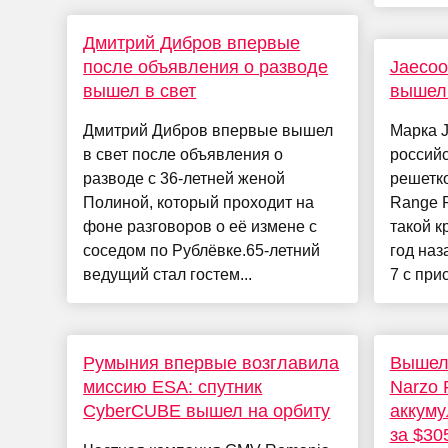
Дмитрий Дибров впервые
после объявления о разводе
Jaecoo
вышел в свет
вышел
Дмитрий Дибров впервые вышел
Марка J
в свет после объявления о
российс
разводе с 36-летней женой
решетко
Полиной, который проходит на
Range R
фоне разговоров о её измене с
такой к
соседом по Рублёвке.65-летний
год наз
ведущий стал гостем...
7 с прис
Румыния впервые возглавила
Вышел
миссию ESA: спутник
Narzo 
CyberCUBE вышел на орбиту
аккуму
за $30