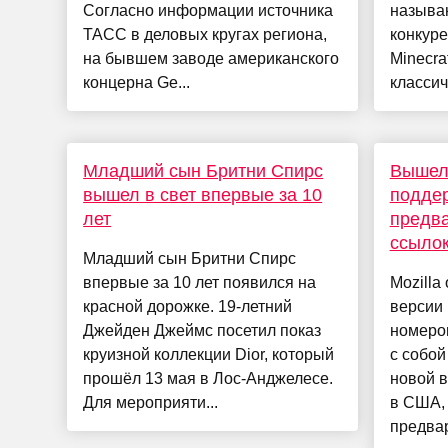
Согласно информации источника
называ
ТАСС в деловых кругах региона,
конкуре
на бывшем заводе американского
Minecra
концерна Ge...
классич
Младший сын Бритни Спирс
Вышел 
вышел в свет впервые за 10
подде
лет
предва
ссыло
Младший сын Бритни Спирс
впервые за 10 лет появился на
Mozilla
красной дорожке. 19-летний
версии 
Джейден Джеймс посетил показ
номером
круизной коллекции Dior, который
с собой
прошёл 13 мая в Лос-Анджелесе.
новой в
Для мероприяти...
в США,
предвар