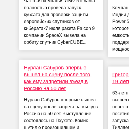
Частная компания GMV Romania
полностью провела запуск
Компан
кубсата для проверки защиты
Индии 
европейских спутников от
Power 5
кибератак7 июля ракета Falcon 9
которог
компании SpaceX вывела на
емкость
орбиту спутник CyberCUBE...
поддер
мощност
Нурлан Сабуров впервые
вышел на сцену после того,
Григор
как ему запретили въезд в
19-лет
Россию на 50 лет
63-летн
Нурлан Сабуров впервые вышел
вышел в
на сцену после запрета на въезд в
невест
Россию на 50 лет. Выступление
посетил
состоялось на Пхукете. Комик
запуск
шутил о произошедшем и
Тилляе