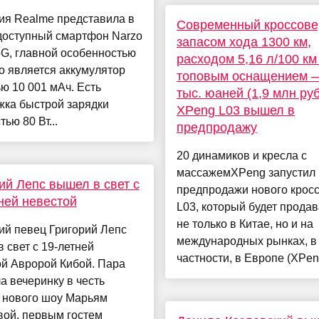
ия Realme представила в
Современный кроссове
доступный смартфон Narzo
запасом хода 1300 км,
G, главной особенностью
расходом 5,16 л/100 км
о является аккумулятор
топовым оснащением 
ю 10 001 мАч. Есть
тыс. юаней (1,9 млн руб
жка быстрой зарядки
XPeng L03 вышел в
ью 80 Вт...
предпродажу
20 динамиков и кресла с
массажемXPeng запустил
ий Лепс вышел в свет с
предпродажи нового крос
ней невестой
L03, который будет продав
не только в Китае, но и на
ий певец Григорий Лепс
международных рынках, в
 свет с 19-летней
частности, в Европе (XPeng
ой Авророй Кибой. Пара
а вечеринку в честь
а нового шоу Марьям
вой, первым гостем